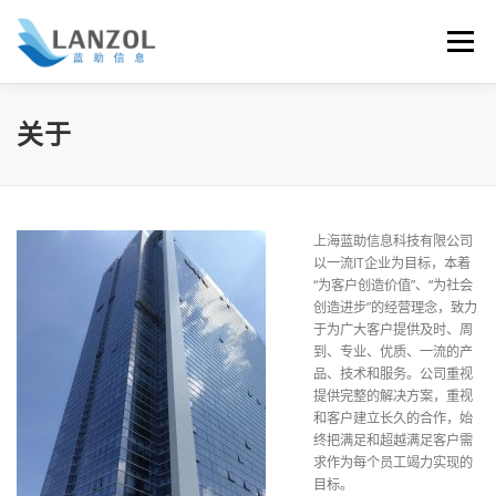
Skip
to
Menu
content
首页
关于
联系我们
关于
上海蓝助信息科技有限公司
以一流IT企业为目标，本着
“为客户创造价值”、“为社会
创造进步”的经营理念，致力
于为广大客户提供及时、周
到、专业、优质、一流的产
品、技术和服务。公司重视
提供完整的解决方案，重视
和客户建立长久的合作，始
终把满足和超越满足客户需
求作为每个员工竭力实现的
目标。